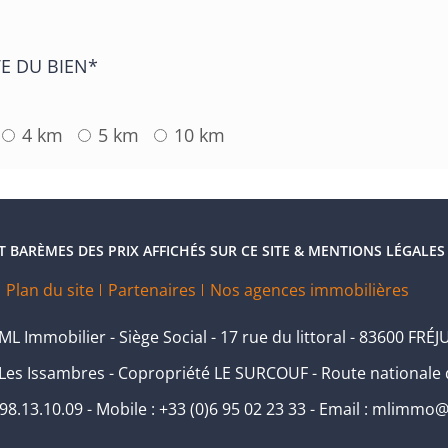
E DU BIEN*
4 km
5 km
10 km
ET BARÈMES DES PRIX AFFICHÉS SUR CE SITE & MENTIONS LÉGALES
Plan du site
Partenaires
Nos agences immobilières
L Immobilier - Siège Social - 17 rue du littoral - 83600 FRÉJ
Les Issambres - Copropriété LE SURCOUF - Route nationale
4.98.13.10.09 - Mobile : +33 (0)6 95 02 23 33 -
Email :
mlimmo@o