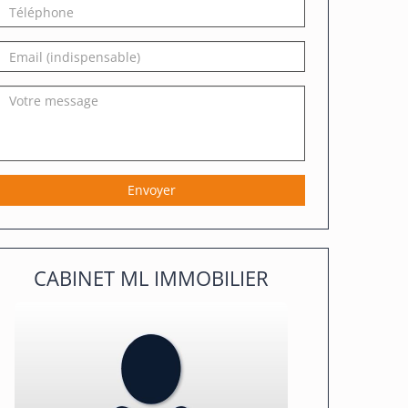
Téléphone
prénom
Email
Votre
message
Envoyer
CABINET ML IMMOBILIER