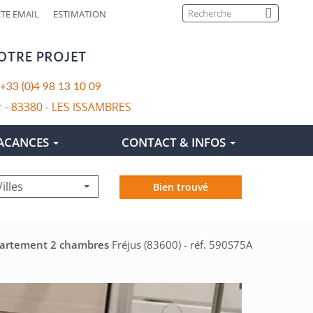
Search
FRANÇAIS
ENGLISH
TE EMAIL
ESTIMATION
VACANCES
CONTACT & INFOS
Villes
Bien trouvé
partement 2 chambres
Fréjus (83600) - réf. 590S75A