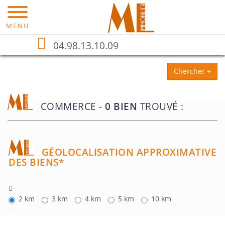
MENU
04.98.13.10.09
Chercher +
COMMERCE -
0 BIEN
TROUVÉ :
GÉOLOCALISATION APPROXIMATIVE
DES BIENS*
2 km
3 km
4 km
5 km
10 km