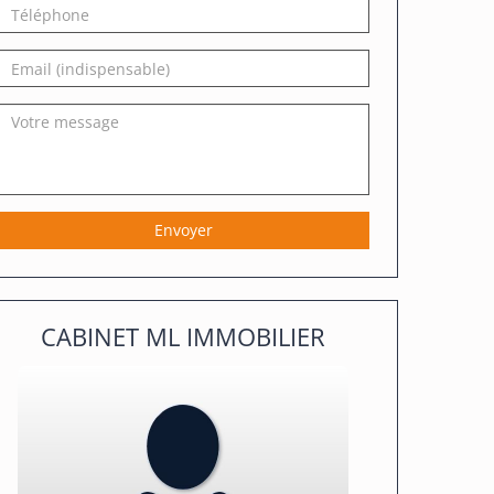
Téléphone
prénom
Email
Votre
message
Envoyer
CABINET ML IMMOBILIER