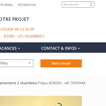
Search
FRANÇAIS
ENGLISH
TE EMAIL
ESTIMATION
VACANCES
CONTACT & INFOS
Villes
Bien trouvé
partement 2 chambres
Fréjus (83600) - réf. 590S94A