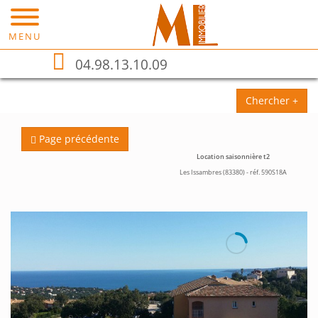
MENU
04.98.13.10.09
Chercher +
Page précédente
Location saisonnière t2
Les Issambres (83380) - réf. 590S18A